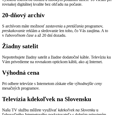
rovnakej digitálnej kvalite bez ohľadu na počasie.
20-dňový archív
S archívom máte možnosť
zastavenia
a
pretáčania
programov,
preskakovanie
reklám a sledovanie len toho, čo Vás zaujíma. A to
v
ľubovoľnom čase
a až 20 dní dozadu.
Žiadny satelit
Nepotrebujete žiadny satelit a žiadne dodatočné káble. Televíziu ku
Vám privedieme na rovnakom optickom kábli, ako aj Internet.
Výhodná cena
Pri odbere televízie s Internetom získate ešte
výhodnejšie ceny
mesačných programov.
Televízia kdekoľvek na Slovensku
Našu TV službu môžete využívať
kdekoľvek na Slovenku
u
ľubovoľného Internetového poskytovateľa s dobrým pripojením.