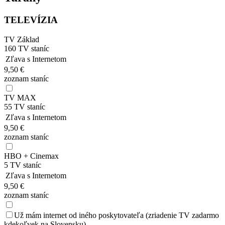
TELEVÍZIA
TV
Základ
160
TV staníc
Zľava s Internetom
9,50 €
zoznam staníc
TV
MAX
55
TV staníc
Zľava s Internetom
9,50 €
zoznam staníc
HBO + Cinemax
5
TV staníc
Zľava s Internetom
9,50 €
zoznam staníc
Už mám internet od iného poskytovateľa (zriadenie TV zadarmo
kdekoľvek na Slovensku)