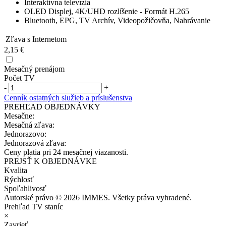
Interaktívna televízia
OLED Displej, 4K/UHD rozlíšenie - Formát H.265
Bluetooth, EPG, TV Archív, Videopožičovňa, Nahrávanie
Zľava s Internetom
2,15 €
Mesačný prenájom
Počet TV
-
+
Cenník ostatných služieb a príslušenstva
PREHĽAD OBJEDNÁVKY
Mesačne:
Mesačná zľava:
Jednorazovo:
Jednorazová zľava:
Ceny platia pri 24 mesačnej viazanosti.
PREJSŤ K OBJEDNÁVKE
Kvalita
Rýchlosť
Spoľahlivosť
Autorské právo © 2026 IMMES. Všetky práva vyhradené.
Prehľad TV staníc
×
Zavrieť