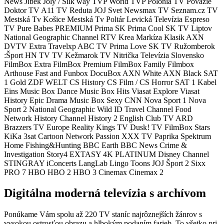
News
Jibek Joly / Silk way
TVP World
TVP Polonia
TV Považie
Doktor TV
A11
TV Reduta
JOJ Svet
Newsmax TV
Seznam.cz TV
Mestská Tv Košice
Mestská Tv Poltár
Levická Televízia
Espreso
TV
Pure Babes
PREMIUM
Prima SK
Prima Cool SK
TV Liptov
National Geographic Channel
RTV Krea
Markíza Klasik
AXN
DVTV Extra
Travelxp
ABC TV
Prima Love SK
TV Ružomberok
:Šport
HN TV
TV Kežmarok
TV Nitrička
Televízia Slovensko
FilmBox Extra
FilmBox Premium
FilmBox Family
Filmbox
Arthouse
Fast and Funbox
DocuBox
AXN White
AXN Black
SAT
1 Gold
ZDF
WELT
CS History
CS Film / CS Horror
SAT 1
Kabel
Eins
Music Box Dance
Music Box Hits
Viasat Explore
Viasat
History
Epic Drama
Music Box Sexy
CNN
Nova Sport 1
Nova
Sport 2
National Geographic Wild
ID
Travel Channel
Food
Network
History Channel
History 2
English Club TV
ARD
Brazzers TV Europe
Reality Kings TV
Dusk! TV
FilmBox Stars
KiKa
3sat
Cartoon Network
Passion XXX
TV Paprika
Spektrum
Home
Fishing&Hunting
BBC Earth
BBC News
Crime &
Investigation
Story4
EXTASY 4K PLATINUM
Disney Channel
STINGRAY iConcerts
LangLab
Lingo Toons
JOJ Šport 2
Sixx
PRO 7
HBO
HBO 2
HBO 3
Cinemax
Cinemax 2
Digitálna moderná televízia s archívom
Ponúkame Vám spolu až 220 TV staníc najrôznejších žánrov s
vysokou ostrosťou obrazu a hlbokým podaním farieb. To všetko pri