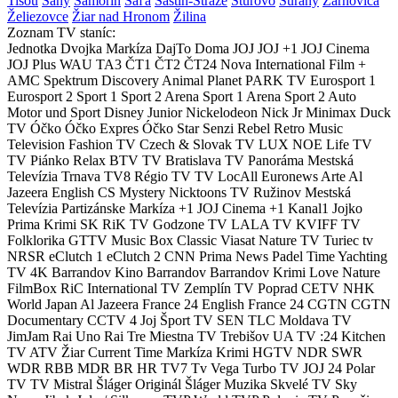
Tisou
Šahy
Šamorín
Šaľa
Šaštín-Stráže
Štúrovo
Šurany
Žarnovica
Želiezovce
Žiar nad Hronom
Žilina
Zoznam TV staníc:
Jednotka
Dvojka
Markíza
DajTo
Doma
JOJ
JOJ +1
JOJ Cinema
JOJ Plus
WAU
TA3
ČT1
ČT2
ČT24
Nova International
Film +
AMC
Spektrum
Discovery
Animal Planet
PARK TV
Eurosport 1
Eurosport 2
Sport 1
Sport 2
Arena Sport 1
Arena Sport 2
Auto
Motor und Sport
Disney Junior
Nickelodeon
Nick Jr
Minimax
Duck
TV
Óčko
Óčko Expres
Óčko Star
Senzi
Rebel
Retro Music
Television
Fashion TV Czech & Slovak
TV LUX
NOE
Life TV
TV Piánko
Relax
BTV
TV Bratislava
TV Panoráma
Mestská
Televízia Trnava
TV8
Régio TV
TV LocAll
Euronews
Arte
Al
Jazeera English
CS Mystery
Nicktoons
TV Ružinov
Mestská
Televízia Partizánske
Markíza +1
JOJ Cinema +1
Kanal1
Jojko
Prima Krimi SK
RiK TV
Godzone TV
LALA TV
KVIFF TV
Folklorika
GTTV
Music Box Classic
Viasat Nature
TV Turiec
tv
NRSR
eClutch 1
eClutch 2
CNN Prima News
Padel Time
Yachting
TV 4K
Barrandov
Kino Barrandov
Barrandov Krimi
Love Nature
FilmBox
RiC International
TV Zemplín
TV Poprad
CETV
NHK
World Japan
Al Jazeera
France 24 English
France 24
CGTN
CGTN
Documentary
CCTV 4
Joj Šport
TV SEN
TLC
Moldava TV
JimJam
Rai Uno
Rai Tre
Miestna TV Trebišov
UA TV
:24
Kitchen
TV
ATV Žiar
Current Time
Markíza Krimi
HGTV
NDR
SWR
WDR
RBB
MDR
BR
HR
TV7
Tv Vega
Turbo TV
JOJ 24
Polar
TV
TV Mistral
Šláger Originál
Šláger Muzika
Skvelé TV
Sky