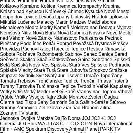
Hriňová
Humenné
Hurbanovo
Ilava
Jelšava
Kežmarok
Kolárovo
Komárno
Košice
Kremnica
Krompachy
Krupina
Krásno nad Kysucou
Kráľovský Chlmec
Kysucké Nové Mesto
Leopoldov
Levice
Levoča
Lipany
Liptovský Hrádok
Liptovský
Mikuláš
Lučenec
Malacky
Martin
Medzev
Medzilaborce
Michalovce
Modra
Modrý Kameň
Moldava nad Bodvou
Myjava
Nemšová
Nitra
Nová Baňa
Nová Dubnica
Nováky
Nové Mesto
nad Váhom
Nové Zámky
Námestovo
Partizánske
Pezinok
Piešťany
Podolínec
Poltár
Poprad
Považská Bystrica
Prešov
Prievidza
Púchov
Rajec
Rajecké Teplice
Revúca
Rimavská
Sobota
Rožňava
Ružomberok
Sabinov
Senec
Senica
Sereď
Sečovce
Skalica
Sliač
Sládkovičovo
Snina
Sobrance
Spišská
Belá
Spišská Nová Ves
Spišská Stará Ves
Spišské Podhradie
Spišské Vlachy
Stará Turá
Stará Ľubovňa
Stropkov
Strážske
Stupava
Svidník
Svit
Svätý Jur
Tisovec
Tlmače
Topoľčany
Tornaľa
Trebišov
Trenčianske Teplice
Trenčín
Trnava
Trstená
Turany
Turzovka
Turčianske Teplice
Tvrdošín
Veľké Kapušany
Veľký Krtíš
Veľký Meder
Veľký Šariš
Vranov nad Topľou
Vrbové
Vráble
Vrútky
Vysoké Tatry
Zlaté Moravce
Zvolen
Čadca
Čierna nad Tisou
Šahy
Šamorín
Šaľa
Šaštín-Stráže
Štúrovo
Šurany
Žarnovica
Želiezovce
Žiar nad Hronom
Žilina
Zoznam TV staníc:
Jednotka
Dvojka
Markíza
DajTo
Doma
JOJ
JOJ +1
JOJ
Cinema
JOJ Plus
WAU
TA3
ČT1
ČT2
ČT24
Nova International
Film +
AMC
Spektrum
Discovery
Animal Planet
PARK TV