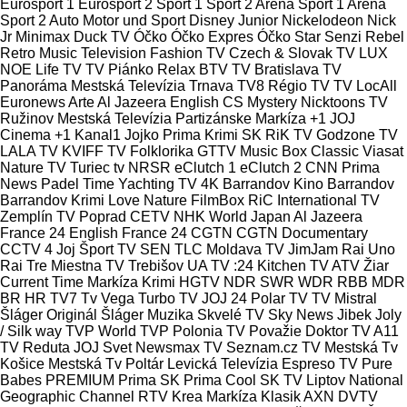
Eurosport 1
Eurosport 2
Sport 1
Sport 2
Arena Sport 1
Arena
Sport 2
Auto Motor und Sport
Disney Junior
Nickelodeon
Nick
Jr
Minimax
Duck TV
Óčko
Óčko Expres
Óčko Star
Senzi
Rebel
Retro Music Television
Fashion TV Czech & Slovak
TV LUX
NOE
Life TV
TV Piánko
Relax
BTV
TV Bratislava
TV
Panoráma
Mestská Televízia Trnava
TV8
Régio TV
TV LocAll
Euronews
Arte
Al Jazeera English
CS Mystery
Nicktoons
TV
Ružinov
Mestská Televízia Partizánske
Markíza +1
JOJ
Cinema +1
Kanal1
Jojko
Prima Krimi SK
RiK TV
Godzone TV
LALA TV
KVIFF TV
Folklorika
GTTV
Music Box Classic
Viasat
Nature
TV Turiec
tv NRSR
eClutch 1
eClutch 2
CNN Prima
News
Padel Time
Yachting TV 4K
Barrandov
Kino Barrandov
Barrandov Krimi
Love Nature
FilmBox
RiC International
TV
Zemplín
TV Poprad
CETV
NHK World Japan
Al Jazeera
France 24 English
France 24
CGTN
CGTN Documentary
CCTV 4
Joj Šport
TV SEN
TLC
Moldava TV
JimJam
Rai Uno
Rai Tre
Miestna TV Trebišov
UA TV
:24
Kitchen TV
ATV Žiar
Current Time
Markíza Krimi
HGTV
NDR
SWR
WDR
RBB
MDR
BR
HR
TV7
Tv Vega
Turbo TV
JOJ 24
Polar TV
TV Mistral
Šláger Originál
Šláger Muzika
Skvelé TV
Sky News
Jibek Joly
/ Silk way
TVP World
TVP Polonia
TV Považie
Doktor TV
A11
TV Reduta
JOJ Svet
Newsmax TV
Seznam.cz TV
Mestská Tv
Košice
Mestská Tv Poltár
Levická Televízia
Espreso TV
Pure
Babes
PREMIUM
Prima SK
Prima Cool SK
TV Liptov
National
Geographic Channel
RTV Krea
Markíza Klasik
AXN
DVTV