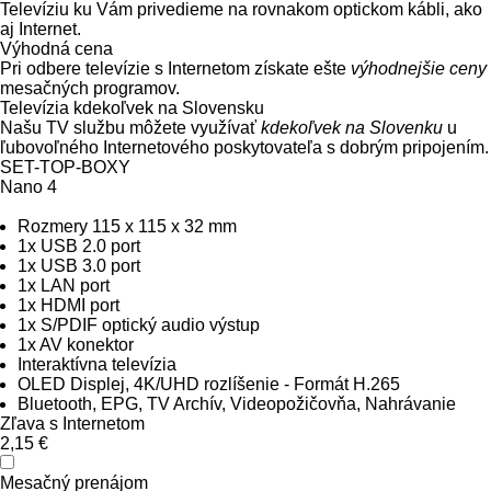
Televíziu ku Vám privedieme na rovnakom optickom kábli, ako
aj Internet.
Výhodná cena
Pri odbere televízie s Internetom získate ešte
výhodnejšie ceny
mesačných programov.
Televízia kdekoľvek na Slovensku
Našu TV službu môžete využívať
kdekoľvek na Slovenku
u
ľubovoľného Internetového poskytovateľa s dobrým pripojením.
SET-TOP-BOXY
Nano 4
Rozmery 115 x 115 x 32 mm
1x USB 2.0 port
1x USB 3.0 port
1x LAN port
1x HDMI port
1x S/PDIF optický audio výstup
1x AV konektor
Interaktívna televízia
OLED Displej, 4K/UHD rozlíšenie - Formát H.265
Bluetooth, EPG, TV Archív, Videopožičovňa, Nahrávanie
Zľava s Internetom
2,15 €
Mesačný prenájom