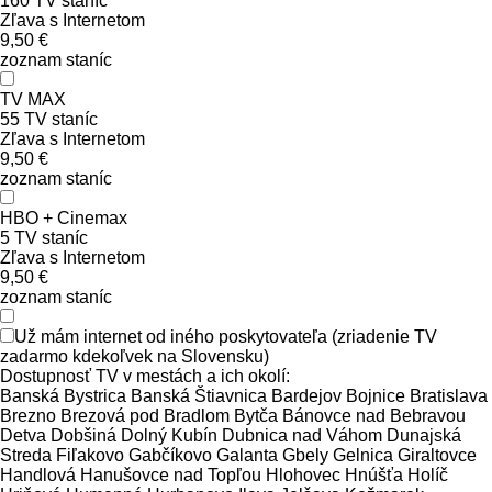
160
TV staníc
Zľava s Internetom
9,50 €
zoznam staníc
TV
MAX
55
TV staníc
Zľava s Internetom
9,50 €
zoznam staníc
HBO + Cinemax
5
TV staníc
Zľava s Internetom
9,50 €
zoznam staníc
Už mám internet od iného poskytovateľa (zriadenie TV
zadarmo kdekoľvek na Slovensku)
Dostupnosť TV v mestách a ich okolí:
Banská Bystrica
Banská Štiavnica
Bardejov
Bojnice
Bratislava
Brezno
Brezová pod Bradlom
Bytča
Bánovce nad Bebravou
Detva
Dobšiná
Dolný Kubín
Dubnica nad Váhom
Dunajská
Streda
Fiľakovo
Gabčíkovo
Galanta
Gbely
Gelnica
Giraltovce
Handlová
Hanušovce nad Topľou
Hlohovec
Hnúšťa
Holíč