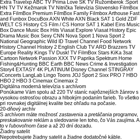
Extra
Travelxp
ABC TV
Prima Love SK
TV Ružomberok
:Šport
HN TV
TV Kežmarok
TV Nitrička
Televízia Slovensko
FilmBox
Extra
FilmBox Premium
FilmBox Family
Filmbox Arthouse
Fast
and Funbox
DocuBox
AXN White
AXN Black
SAT 1 Gold
ZDF
WELT
CS History
CS Film / CS Horror
SAT 1
Kabel Eins
Music
Box Dance
Music Box Hits
Viasat Explore
Viasat History
Epic
Drama
Music Box Sexy
CNN
Nova Sport 1
Nova Sport 2
National Geographic Wild
ID
Travel Channel
Food Network
History Channel
History 2
English Club TV
ARD
Brazzers TV
Europe
Reality Kings TV
Dusk! TV
FilmBox Stars
KiKa
3sat
Cartoon Network
Passion XXX
TV Paprika
Spektrum Home
Fishing&Hunting
BBC Earth
BBC News
Crime & Investigation
Story4
EXTASY 4K PLATINUM
Disney Channel
STINGRAY
iConcerts
LangLab
Lingo Toons
JOJ Šport 2
Sixx
PRO 7
HBO
HBO 2
HBO 3
Cinemax
Cinemax 2
Digitálna moderná televízia s archívom
Ponúkame Vám spolu až 220 TV staníc najrôznejších žánrov s
vysokou ostrosťou obrazu a hlbokým podaním farieb. To všetko
pri rovnakej digitálnej kvalite bez ohľadu na počasie.
20-dňový archív
S archívom máte možnosť
zastavenia
a
pretáčania
programov,
preskakovanie
reklám a sledovanie len toho, čo Vás zaujíma. A
to v
ľubovoľnom čase
a až 20 dní dozadu.
Žiadny satelit
Nepotrebujete žiadny satelit a žiadne dodatočné káble.