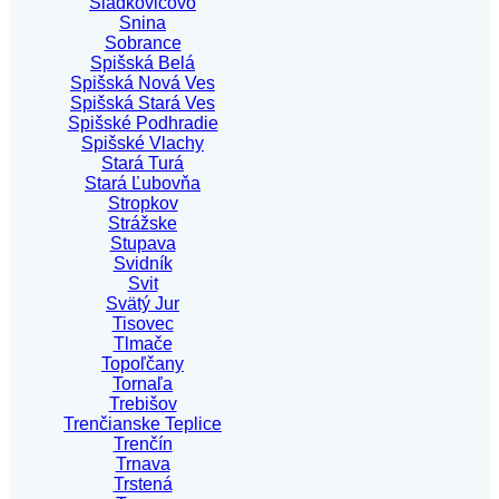
Sládkovičovo
Snina
Sobrance
Spišská Belá
Spišská Nová Ves
Spišská Stará Ves
Spišské Podhradie
Spišské Vlachy
Stará Turá
Stará Ľubovňa
Stropkov
Strážske
Stupava
Svidník
Svit
Svätý Jur
Tisovec
Tlmače
Topoľčany
Tornaľa
Trebišov
Trenčianske Teplice
Trenčín
Trnava
Trstená