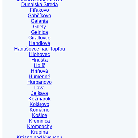
Dunajská Streda
Fiľakovo
Gabčíkovo
Galanta
Gbely
Gelnica
Giraltovce
Handlová
Hanušovce nad Topľou
Hlohovec
Hnúšťa
Holíč
Hriňová
Humenné
Hurbanovo
Ilava
Jelšava
Kežmarok
Kolárovo
Komárno
Košice
Kremnica
Krompachy
Krupina
Krásno nad Kysucou