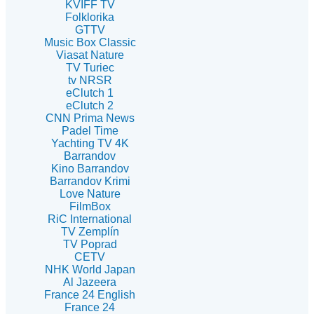
KVIFF TV
Folklorika
GTTV
Music Box Classic
Viasat Nature
TV Turiec
tv NRSR
eClutch 1
eClutch 2
CNN Prima News
Padel Time
Yachting TV 4K
Barrandov
Kino Barrandov
Barrandov Krimi
Love Nature
FilmBox
RiC International
TV Zemplín
TV Poprad
CETV
NHK World Japan
Al Jazeera
France 24 English
France 24