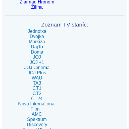
Žiar nad Hronom
Žilina
Zoznam TV staníc:
Jednotka
Dvojka
Markíza
DajTo
Doma
JOJ
JOJ +1
JOJ Cinema
JOJ Plus
WAU
TA3
ČT1
ČT2
ČT24
Nova International
Film +
AMC
Spektrum
Discovery