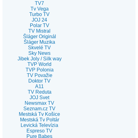
TV7
Tv Vega
Turbo TV
JOJ 24
Polar TV
TV Mistral
Šláger Originál
Šláger Muzika
Skvelé TV
Sky News
Jibek Joly / Silk way
TVP World
TVP Polonia
TV Považie
Doktor TV
A11
TV Reduta
JOJ Svet
Newsmax TV
Seznam.cz TV
Mestská Tv Košice
Mestská Tv Poltár
Levická Televízia
Espreso TV
Pure Babes