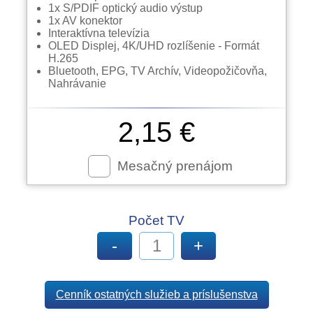
1x S/PDIF optický audio výstup
1x AV konektor
Interaktívna televízia
OLED Displej, 4K/UHD rozlíšenie - Formát
H.265
Bluetooth, EPG, TV Archív, Videopožičovňa,
Nahrávanie
2,15 €
Mesačný prenájom
Počet TV
-
+
Cenník ostatných služieb a príslušenstva