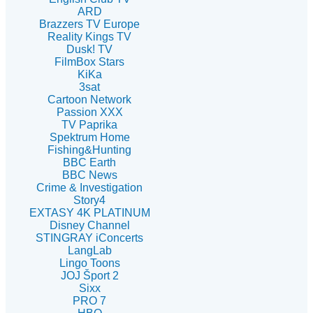
ARD
Brazzers TV Europe
Reality Kings TV
Dusk! TV
FilmBox Stars
KiKa
3sat
Cartoon Network
Passion XXX
TV Paprika
Spektrum Home
Fishing&Hunting
BBC Earth
BBC News
Crime & Investigation
Story4
EXTASY 4K PLATINUM
Disney Channel
STINGRAY iConcerts
LangLab
Lingo Toons
JOJ Šport 2
Sixx
PRO 7