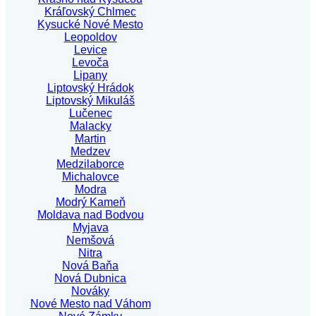
Kráľovský Chlmec
Kysucké Nové Mesto
Leopoldov
Levice
Levoča
Lipany
Liptovský Hrádok
Liptovský Mikuláš
Lučenec
Malacky
Martin
Medzev
Medzilaborce
Michalovce
Modra
Modrý Kameň
Moldava nad Bodvou
Myjava
Nemšová
Nitra
Nová Baňa
Nová Dubnica
Nováky
Nové Mesto nad Váhom