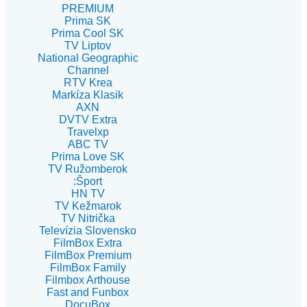
PREMIUM
Prima SK
Prima Cool SK
TV Liptov
National Geographic
Channel
RTV Krea
Markíza Klasik
AXN
DVTV Extra
Travelxp
ABC TV
Prima Love SK
TV Ružomberok
:Šport
HN TV
TV Kežmarok
TV Nitrička
Televízia Slovensko
FilmBox Extra
FilmBox Premium
FilmBox Family
Filmbox Arthouse
Fast and Funbox
DocuBox