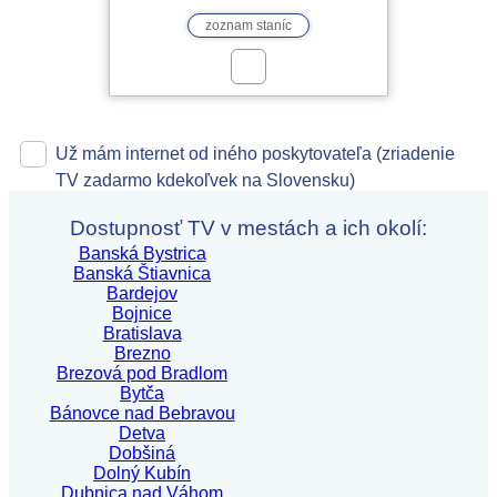
zoznam staníc
Už mám internet od iného poskytovateľa (zriadenie
TV zadarmo kdekoľvek na Slovensku)
Dostupnosť TV v mestách a ich okolí:
Banská Bystrica
Banská Štiavnica
Bardejov
Bojnice
Bratislava
Brezno
Brezová pod Bradlom
Bytča
Bánovce nad Bebravou
Detva
Dobšiná
Dolný Kubín
Dubnica nad Váhom