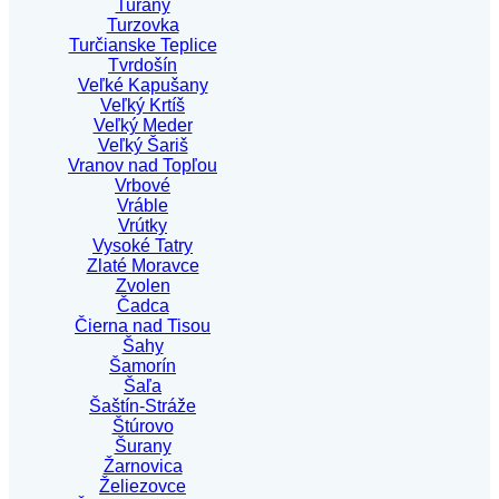
Turany
Turzovka
Turčianske Teplice
Tvrdošín
Veľké Kapušany
Veľký Krtíš
Veľký Meder
Veľký Šariš
Vranov nad Topľou
Vrbové
Vráble
Vrútky
Vysoké Tatry
Zlaté Moravce
Zvolen
Čadca
Čierna nad Tisou
Šahy
Šamorín
Šaľa
Šaštín-Stráže
Štúrovo
Šurany
Žarnovica
Želiezovce