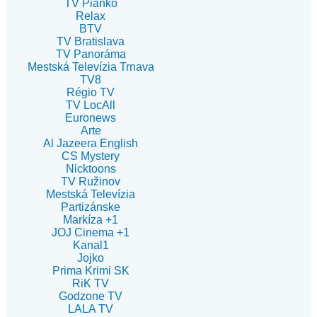
TV Piánko
Relax
BTV
TV Bratislava
TV Panoráma
Mestská Televízia Trnava
TV8
Régio TV
TV LocAll
Euronews
Arte
Al Jazeera English
CS Mystery
Nicktoons
TV Ružinov
Mestská Televízia
Partizánske
Markíza +1
JOJ Cinema +1
Kanal1
Jojko
Prima Krimi SK
RiK TV
Godzone TV
LALA TV