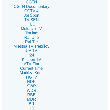
CGTN
CGTN Documentary
CCTV 4
Joj Šport
TV SEN
TLC
Moldava TV
JimJam
Rai Uno
Rai Tre
Miestna TV Trebišov
UA TV
:24
Kitchen TV
ATV Žiar
Current Time
Markíza Krimi
HGTV
NDR
SWR
WDR
RBB
MDR
BR
HR