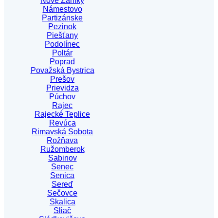
Nové Zámky
Námestovo
Partizánske
Pezinok
Piešťany
Podolínec
Poltár
Poprad
Považská Bystrica
Prešov
Prievidza
Púchov
Rajec
Rajecké Teplice
Revúca
Rimavská Sobota
Rožňava
Ružomberok
Sabinov
Senec
Senica
Sereď
Sečovce
Skalica
Sliač