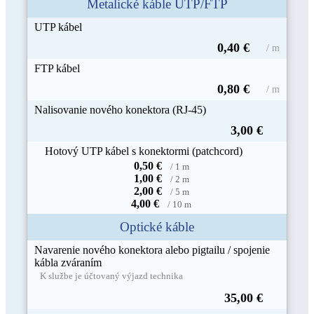
Metalické káble UTP/FTP
UTP kábel
0,40 €
/ m
FTP kábel
0,80 €
/ m
Nalisovanie nového konektora (RJ-45)
3,00 €
Hotový UTP kábel s konektormi (patchcord)
0,50 €
/ 1 m
1,00 €
/ 2 m
2,00 €
/ 5 m
4,00 €
/ 10 m
Optické káble
Navarenie nového konektora alebo pigtailu / spojenie
kábla zváraním
K službe je účtovaný výjazd technika
35,00 €