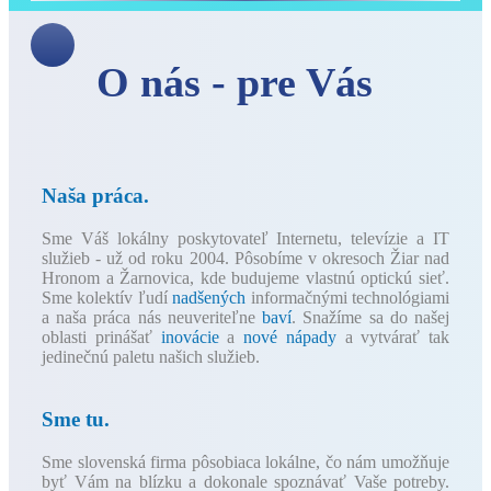
O nás - pre Vás
Naša práca.
Sme Váš lokálny poskytovateľ Internetu, televízie a IT
služieb - už od roku 2004. Pôsobíme v okresoch Žiar nad
Hronom a Žarnovica, kde budujeme vlastnú optickú sieť.
Sme kolektív ľudí
nadšených
informačnými technológiami
a naša práca nás neuveriteľne
baví
. Snažíme sa do našej
oblasti prinášať
inovácie
a
nové nápady
a vytvárať tak
jedinečnú paletu našich služieb.
Sme tu.
Sme slovenská firma pôsobiaca lokálne, čo nám umožňuje
byť Vám na blízku a dokonale spoznávať Vaše potreby.