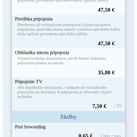
pripojenia, privedenie optického kábla, optický kábel)
47,50 €
Prerábka pripojenia
Prerobenie už existujúceho pripojenia (výjazd na miesto
pripojenia, spravidla zmena miesta vyústenia optického kábla
alebo spôsob privedenia optického kábla)
47,50 €
Obhliadka miesta pripojenia
Výjazd technika, konzultácia, návrh riešení realizácie
pripojenia priamo na mieste
35,00 €
Pripojenie TV
Ako doplňujúce pripojenie, v prípade už existujúceho
pripojenia do Internetu. K pripojeniu je účtovaný výjazd
technika.
7,50 €
/ TV
Služby
Port forwarding
0,65 €
1 port / mes.