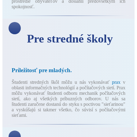
prostredie obyvateľov a dosiahli predovšetkým ich
spokojnosť.
Pre stredné školy
Príležitosť pre mladých.
Študenti stredných škôl môžu u nás vykonávať
prax
v
oblasti informačných technológií a počítačových sietí. Prax
môžu vykonávať študenti odboru mechanik počítačových
sietí, ako aj všetkých príbuzných odborov. U nás sa
študenti zaručene dostanú do styku s poctivou "sieťarinou"
a vyskúšajú si takmer všetko, čo súvisí s počítačovými
sieťami.