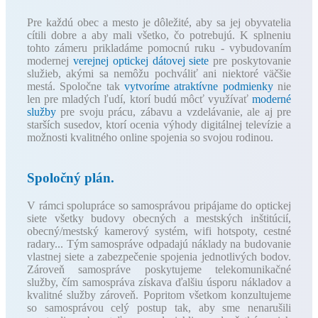
Pre každú obec a mesto je dôležité, aby sa jej obyvatelia
cítili dobre a aby mali všetko, čo potrebujú. K splneniu
tohto zámeru prikladáme pomocnú ruku - vybudovaním
modernej
verejnej optickej dátovej siete
pre poskytovanie
služieb, akými sa nemôžu pochváliť ani niektoré väčšie
mestá. Spoločne tak
vytvoríme atraktívne podmienky
nie
len pre mladých ľudí, ktorí budú môcť využívať
moderné
služby
pre svoju prácu, zábavu a vzdelávanie, ale aj pre
starších susedov, ktorí ocenia výhody digitálnej televízie a
možnosti kvalitného online spojenia so svojou rodinou.
Spoločný plán.
V rámci spolupráce so samosprávou pripájame do optickej
siete všetky budovy obecných a mestských inštitúcií,
obecný/mestský kamerový systém, wifi hotspoty, cestné
radary... Tým samospráve odpadajú náklady na budovanie
vlastnej siete a zabezpečenie spojenia jednotlivých bodov.
Zároveň samospráve poskytujeme telekomunikačné
služby, čím samospráva získava ďalšiu úsporu nákladov a
kvalitné služby zároveň. Popritom všetkom konzultujeme
so samosprávou celý postup tak, aby sme nenarušili