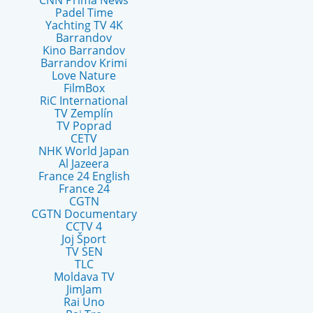
CNN Prima News
Padel Time
Yachting TV 4K
Barrandov
Kino Barrandov
Barrandov Krimi
Love Nature
FilmBox
RiC International
TV Zemplín
TV Poprad
CETV
NHK World Japan
Al Jazeera
France 24 English
France 24
CGTN
CGTN Documentary
CCTV 4
Joj Šport
TV SEN
TLC
Moldava TV
JimJam
Rai Uno