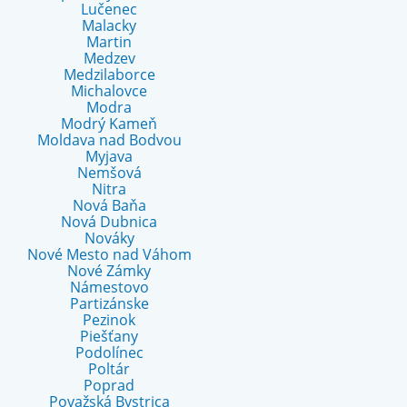
Lučenec
Malacky
Martin
Medzev
Medzilaborce
Michalovce
Modra
Modrý Kameň
Moldava nad Bodvou
Myjava
Nemšová
Nitra
Nová Baňa
Nová Dubnica
Nováky
Nové Mesto nad Váhom
Nové Zámky
Námestovo
Partizánske
Pezinok
Piešťany
Podolínec
Poltár
Poprad
Považská Bystrica