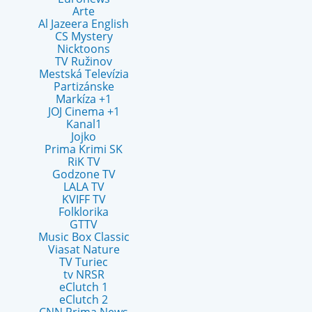
Arte
Al Jazeera English
CS Mystery
Nicktoons
TV Ružinov
Mestská Televízia
Partizánske
Markíza +1
JOJ Cinema +1
Kanal1
Jojko
Prima Krimi SK
RiK TV
Godzone TV
LALA TV
KVIFF TV
Folklorika
GTTV
Music Box Classic
Viasat Nature
TV Turiec
tv NRSR
eClutch 1
eClutch 2