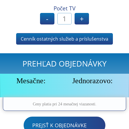
Počet TV
-
+
Cenník ostatných služieb a príslušenstva
PREHĽAD OBJEDNÁVKY
Mesačne:
Jednorazovo:
Ceny platia pri 24 mesačnej viazanosti.
PREJSŤ K OBJEDNÁVKE