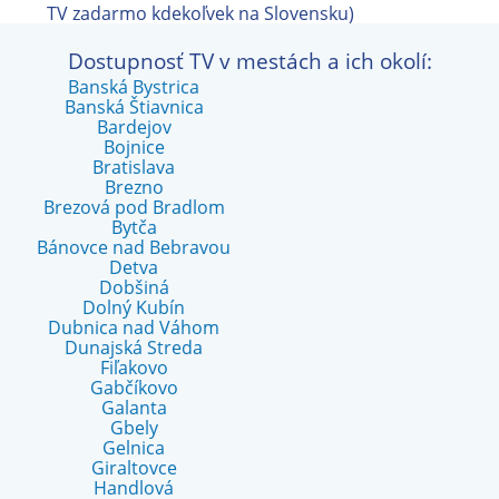
TV zadarmo kdekoľvek na Slovensku)
Dostupnosť TV v mestách a ich okolí:
Banská Bystrica
Banská Štiavnica
Bardejov
Bojnice
Bratislava
Brezno
Brezová pod Bradlom
Bytča
Bánovce nad Bebravou
Detva
Dobšiná
Dolný Kubín
Dubnica nad Váhom
Dunajská Streda
Fiľakovo
Gabčíkovo
Galanta
Gbely
Gelnica
Giraltovce
Handlová