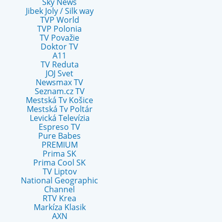
Sky News
Jibek Joly / Silk way
TVP World
TVP Polonia
TV Považie
Doktor TV
A11
TV Reduta
JOJ Svet
Newsmax TV
Seznam.cz TV
Mestská Tv Košice
Mestská Tv Poltár
Levická Televízia
Espreso TV
Pure Babes
PREMIUM
Prima SK
Prima Cool SK
TV Liptov
National Geographic
Channel
RTV Krea
Markíza Klasik
AXN