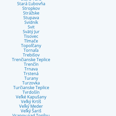
Stará Ľubovňa
Stropkov
Strážske
Stupava
Svidník
Svit
Svätý Jur
Tisovec
Tlmače
Topoľčany
Tornaľa
Trebišov
Trenčianske Teplice
Trenčín
Trnava
Trstená
Turany
Turzovka
Turčianske Teplice
Tvrdošín
Veľké Kapušany
Veľký Krtíš
Veľký Meder
Veľký Šariš
Vranov nad Topľou