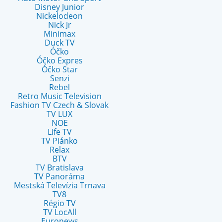
Disney Junior
Nickelodeon
Nick Jr
Minimax
Duck TV
Óčko
Óčko Expres
Óčko Star
Senzi
Rebel
Retro Music Television
Fashion TV Czech & Slovak
TV LUX
NOE
Life TV
TV Piánko
Relax
BTV
TV Bratislava
TV Panoráma
Mestská Televízia Trnava
TV8
Régio TV
TV LocAll
Euronews