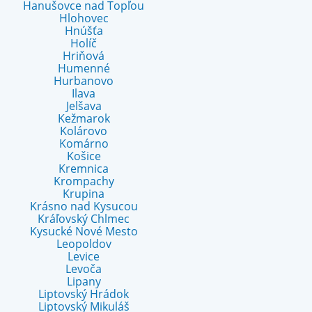
Hanušovce nad Topľou
Hlohovec
Hnúšťa
Holíč
Hriňová
Humenné
Hurbanovo
Ilava
Jelšava
Kežmarok
Kolárovo
Komárno
Košice
Kremnica
Krompachy
Krupina
Krásno nad Kysucou
Kráľovský Chlmec
Kysucké Nové Mesto
Leopoldov
Levice
Levoča
Lipany
Liptovský Hrádok
Liptovský Mikuláš