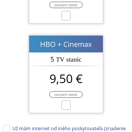
zoznam staníc
HBO + Cinemax
5
TV staníc
9,50 €
zoznam staníc
Už mám internet od iného poskytovateľa (zriadenie