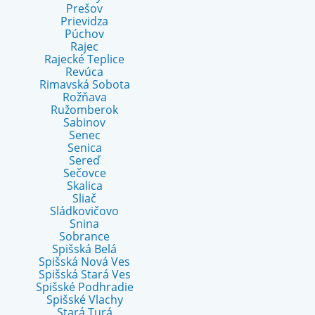
Prešov
Prievidza
Púchov
Rajec
Rajecké Teplice
Revúca
Rimavská Sobota
Rožňava
Ružomberok
Sabinov
Senec
Senica
Sereď
Sečovce
Skalica
Sliač
Sládkovičovo
Snina
Sobrance
Spišská Belá
Spišská Nová Ves
Spišská Stará Ves
Spišské Podhradie
Spišské Vlachy
Stará Turá