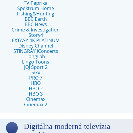
TV Paprika
Spektrum Home
Fishing&Hunting
BBC Earth
BBC News
Crime & Investigation
Story4
EXTASY 4K PLATINUM
Disney Channel
STINGRAY iConcerts
LangLab
Lingo Toons
JOJ Šport 2
Sixx
PRO 7
HBO
HBO 2
HBO 3
Cinemax
Cinemax 2
Digitálna moderná televízia