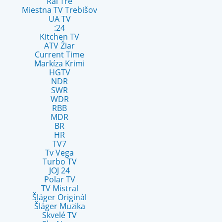
Rai Tre
Miestna TV Trebišov
UA TV
:24
Kitchen TV
ATV Žiar
Current Time
Markíza Krimi
HGTV
NDR
SWR
WDR
RBB
MDR
BR
HR
TV7
Tv Vega
Turbo TV
JOJ 24
Polar TV
TV Mistral
Šláger Originál
Šláger Muzika
Skvelé TV