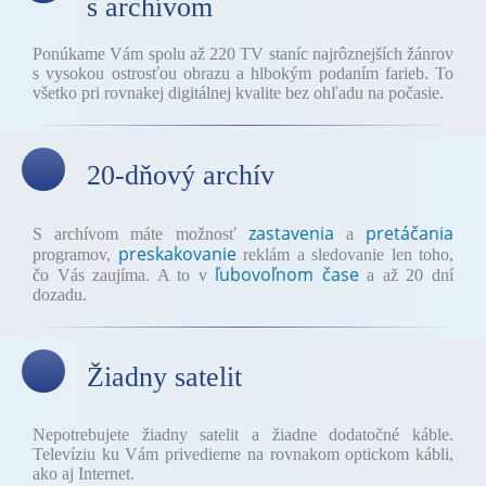
s archívom
Ponúkame Vám spolu až 220 TV staníc najrôznejších žánrov
s vysokou ostrosťou obrazu a hlbokým podaním farieb. To
všetko pri rovnakej digitálnej kvalite bez ohľadu na počasie.
20-dňový archív
zastavenia
pretáčania
S archívom máte možnosť
a
preskakovanie
programov,
reklám a sledovanie len toho,
ľubovoľnom čase
čo Vás zaujíma. A to v
a až 20 dní
dozadu.
Žiadny satelit
Nepotrebujete žiadny satelit a žiadne dodatočné káble.
Televíziu ku Vám privedieme na rovnakom optickom kábli,
ako aj Internet.