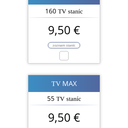
160
TV staníc
9,50 €
zoznam staníc
MAX
TV
55
TV staníc
9,50 €