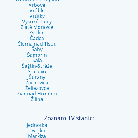
Vrbové
Vráble
Vrútky
Vysoké Tatry
Zlaté Moravce
Zvolen
Čadca
Čierna nad Tisou
Šahy
Šamorín
Šaľa
Šaštín-Stráže
Štúrovo
Šurany
Žarnovica
Želiezovce
Žiar nad Hronom
Žilina
Zoznam TV staníc:
Jednotka
Dvojka
Markíza