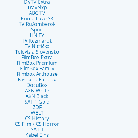
DVTV Extra
Travelxp
ABC TV
Prima Love SK
TV Ružomberok
:Šport
HN TV
TV Kežmarok
TV Nitrička
Televízia Slovensko
FilmBox Extra
FilmBox Premium
FilmBox Family
Filmbox Arthouse
Fast and Funbox
DocuBox
AXN White
AXN Black
SAT 1 Gold
ZDF
WELT
CS History
CS Film / CS Horror
SAT 1
Kabel Eins