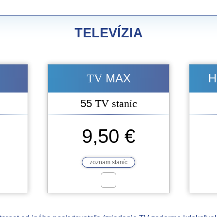
TELEVÍZIA
MAX
H
TV
55
TV staníc
9,50 €
zoznam staníc