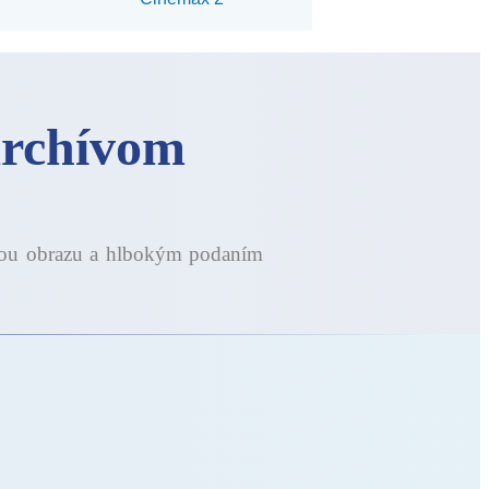
 archívom
ťou obrazu a hlbokým podaním