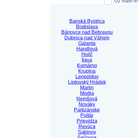
Už mám int
Banská Bystrica
Bratislava
Bánovce nad Bebravou
Dubnica nad Váhom
Galanta
Handlová
Holíč
Ilava
Komárno
Krupina
Leopoldov
Liptovský Hrádok
Martin
Modra
Nemšová
Nováky
Partizánske
Poltár
Prievidza
Revúca
Sabinov
Sečovce