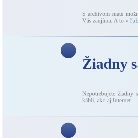
S archívom máte mož
Vás zaujíma. A to v
ľu
Žiadny sa
Nepotrebujete žiadny 
kábli, ako aj Internet.