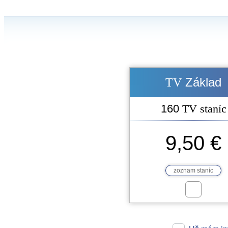
Základ
TV
160
TV staníc
9,50 €
zoznam staníc