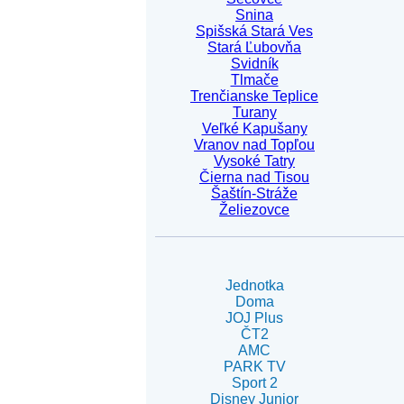
Snina
Spišská Stará Ves
Stará Ľubovňa
Svidník
Tlmače
Trenčianske Teplice
Turany
Veľké Kapušany
Vranov nad Topľou
Vysoké Tatry
Čierna nad Tisou
Šaštín-Stráže
Želiezovce
Jednotka
Doma
JOJ Plus
ČT2
AMC
PARK TV
Sport 2
Disney Junior