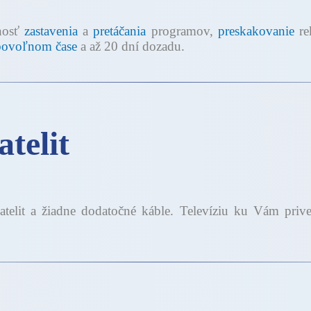
nosť
zastavenia
a
pretáčania
programov,
preskakovanie
re
bovoľnom čase
a až 20 dní dozadu.
telit
satelit a žiadne dodatočné káble. Televíziu ku Vám pr