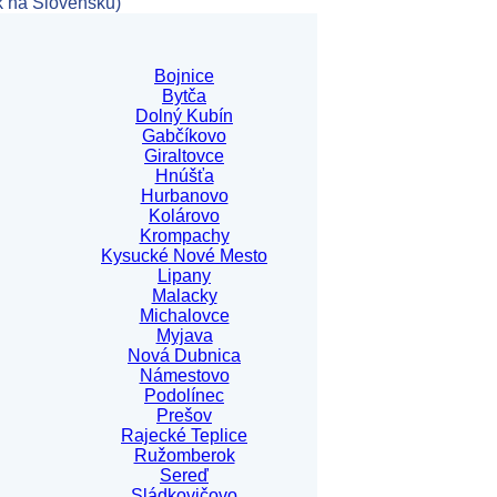
k na Slovensku)
Bojnice
Bytča
Dolný Kubín
Gabčíkovo
Giraltovce
Hnúšťa
Hurbanovo
Kolárovo
Krompachy
Kysucké Nové Mesto
Lipany
Malacky
Michalovce
Myjava
Nová Dubnica
Námestovo
Podolínec
Prešov
Rajecké Teplice
Ružomberok
Sereď
Sládkovičovo