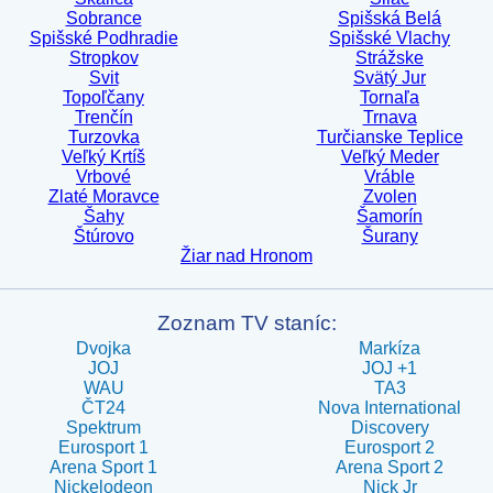
Sobrance
Spišská Belá
Spišské Podhradie
Spišské Vlachy
Stropkov
Strážske
Svit
Svätý Jur
Topoľčany
Tornaľa
Trenčín
Trnava
Turzovka
Turčianske Teplice
Veľký Krtíš
Veľký Meder
Vrbové
Vráble
Zlaté Moravce
Zvolen
Šahy
Šamorín
Štúrovo
Šurany
Žiar nad Hronom
Zoznam TV staníc:
Dvojka
Markíza
JOJ
JOJ +1
WAU
TA3
ČT24
Nova International
Spektrum
Discovery
Eurosport 1
Eurosport 2
Arena Sport 1
Arena Sport 2
Nickelodeon
Nick Jr