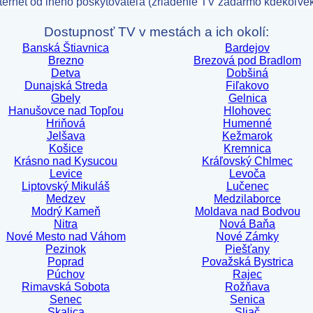
ernet od iného poskytovateľa (zriadenie TV zadarmo kdekoľve
Dostupnosť TV v mestách a ich okolí:
Banská Štiavnica
Bardejov
Brezno
Brezová pod Bradlom
Detva
Dobšiná
Dunajská Streda
Fiľakovo
Gbely
Gelnica
Hanušovce nad Topľou
Hlohovec
Hriňová
Humenné
Jelšava
Kežmarok
Košice
Kremnica
Krásno nad Kysucou
Kráľovský Chlmec
Levice
Levoča
Liptovský Mikuláš
Lučenec
Medzev
Medzilaborce
Modrý Kameň
Moldava nad Bodvou
Nitra
Nová Baňa
Nové Mesto nad Váhom
Nové Zámky
Pezinok
Piešťany
Poprad
Považská Bystrica
Púchov
Rajec
Rimavská Sobota
Rožňava
Senec
Senica
Skalica
Sliač