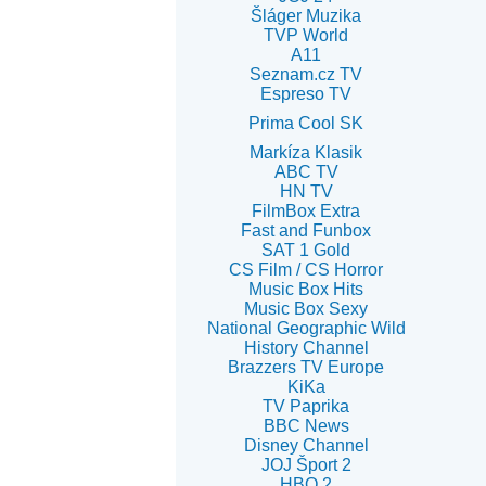
Šláger Muzika
TVP World
A11
Seznam.cz TV
Espreso TV
Prima Cool SK
Markíza Klasik
ABC TV
HN TV
FilmBox Extra
Fast and Funbox
SAT 1 Gold
CS Film / CS Horror
Music Box Hits
Music Box Sexy
National Geographic Wild
History Channel
Brazzers TV Europe
KiKa
TV Paprika
BBC News
Disney Channel
JOJ Šport 2
HBO 2