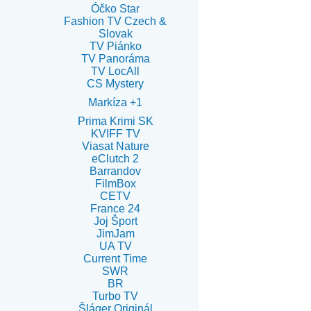
Óčko Star
Fashion TV Czech &
Slovak
TV Piánko
TV Panoráma
TV LocAll
CS Mystery
Markíza +1
Prima Krimi SK
KVIFF TV
Viasat Nature
eClutch 2
Barrandov
FilmBox
CETV
France 24
Joj Šport
JimJam
UA TV
Current Time
SWR
BR
Turbo TV
Šláger Originál