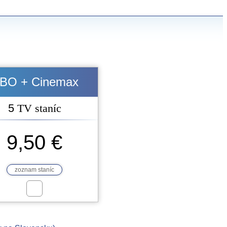
BO + Cinemax
5
TV staníc
9,50 €
zoznam staníc