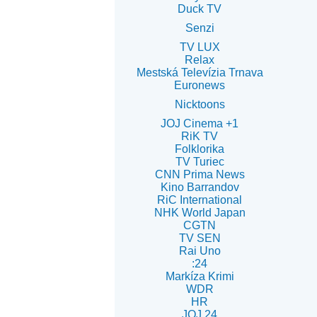
Duck TV
Senzi
TV LUX
Relax
Mestská Televízia Trnava
Euronews
Nicktoons
JOJ Cinema +1
RiK TV
Folklorika
TV Turiec
CNN Prima News
Kino Barrandov
RiC International
NHK World Japan
CGTN
TV SEN
Rai Uno
:24
Markíza Krimi
WDR
HR
JOJ 24