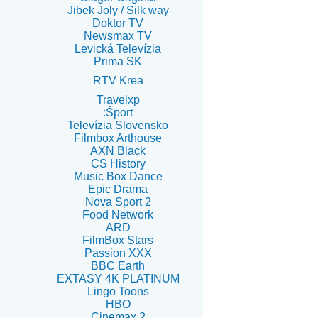
Jibek Joly / Silk way
Doktor TV
Newsmax TV
Levická Televízia
Prima SK
RTV Krea
Travelxp
:Šport
Televízia Slovensko
Filmbox Arthouse
AXN Black
CS History
Music Box Dance
Epic Drama
Nova Sport 2
Food Network
ARD
FilmBox Stars
Passion XXX
BBC Earth
EXTASY 4K PLATINUM
Lingo Toons
HBO
Cinemax 2