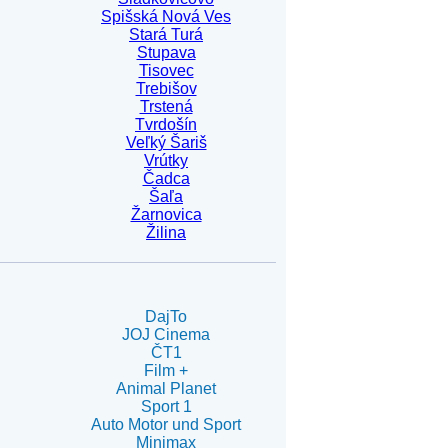
Spišská Nová Ves
Stará Turá
Stupava
Tisovec
Trebišov
Trstená
Tvrdošín
Veľký Šariš
Vrútky
Čadca
Šaľa
Žarnovica
Žilina
DajTo
JOJ Cinema
ČT1
Film +
Animal Planet
Sport 1
Auto Motor und Sport
Minimax