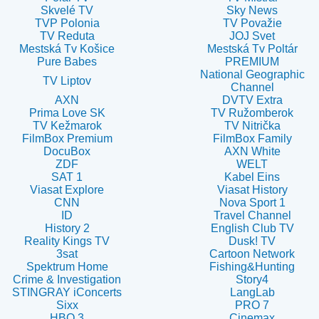
Skvelé TV
Sky News
TVP Polonia
TV Považie
TV Reduta
JOJ Svet
Mestská Tv Košice
Mestská Tv Poltár
Pure Babes
PREMIUM
National Geographic
TV Liptov
Channel
AXN
DVTV Extra
Prima Love SK
TV Ružomberok
TV Kežmarok
TV Nitrička
FilmBox Premium
FilmBox Family
DocuBox
AXN White
ZDF
WELT
SAT 1
Kabel Eins
Viasat Explore
Viasat History
CNN
Nova Sport 1
ID
Travel Channel
History 2
English Club TV
Reality Kings TV
Dusk! TV
3sat
Cartoon Network
Spektrum Home
Fishing&Hunting
Crime & Investigation
Story4
STINGRAY iConcerts
LangLab
Sixx
PRO 7
HBO 3
Cinemax