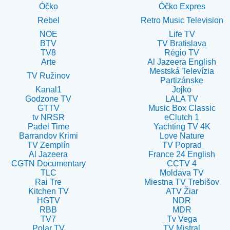
Óčko
Óčko Expres
Rebel
Retro Music Television
NOE
Life TV
BTV
TV Bratislava
TV8
Régio TV
Arte
Al Jazeera English
Mestská Televízia
TV Ružinov
Partizánske
Kanal1
Jojko
Godzone TV
LALA TV
GTTV
Music Box Classic
tv NRSR
eClutch 1
Padel Time
Yachting TV 4K
Barrandov Krimi
Love Nature
TV Zemplín
TV Poprad
Al Jazeera
France 24 English
CGTN Documentary
CCTV 4
TLC
Moldava TV
Rai Tre
Miestna TV Trebišov
Kitchen TV
ATV Žiar
HGTV
NDR
RBB
MDR
TV7
Tv Vega
Polar TV
TV Mistral