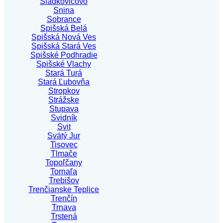
Sládkovičovo
Snina
Sobrance
Spišská Belá
Spišská Nová Ves
Spišská Stará Ves
Spišské Podhradie
Spišské Vlachy
Stará Turá
Stará Ľubovňa
Stropkov
Strážske
Stupava
Svidník
Svit
Svätý Jur
Tisovec
Tlmače
Topoľčany
Tornaľa
Trebišov
Trenčianske Teplice
Trenčín
Trnava
Trstená