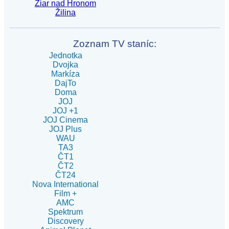
Žiar nad Hronom
Žilina
Zoznam TV staníc:
Jednotka
Dvojka
Markíza
DajTo
Doma
JOJ
JOJ +1
JOJ Cinema
JOJ Plus
WAU
TA3
ČT1
ČT2
ČT24
Nova International
Film +
AMC
Spektrum
Discovery