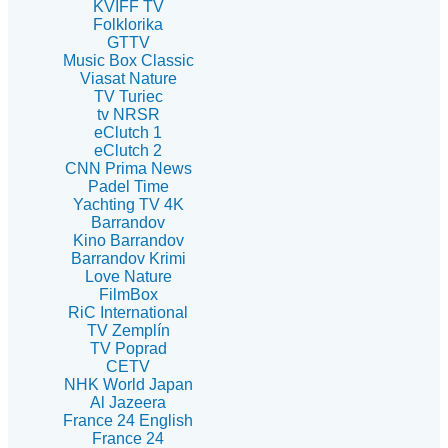
KVIFF TV
Folklorika
GTTV
Music Box Classic
Viasat Nature
TV Turiec
tv NRSR
eClutch 1
eClutch 2
CNN Prima News
Padel Time
Yachting TV 4K
Barrandov
Kino Barrandov
Barrandov Krimi
Love Nature
FilmBox
RiC International
TV Zemplín
TV Poprad
CETV
NHK World Japan
Al Jazeera
France 24 English
France 24