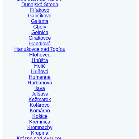
Dunajská Streda
Fiľakovo
Gabčíkovo
Galanta
Gbely
Gelnica
Giraltovce
Handlová
Hanušovce nad Topľou
Hlohovec
Hnúšťa
Holíč
Hriňová
Humenné
Hurbanovo
Ilava
Jelšava
Kežmarok
Kolárovo
Komárno
Košice
Kremnica
Krompachy
Krupina
Krásno nad Kysucou