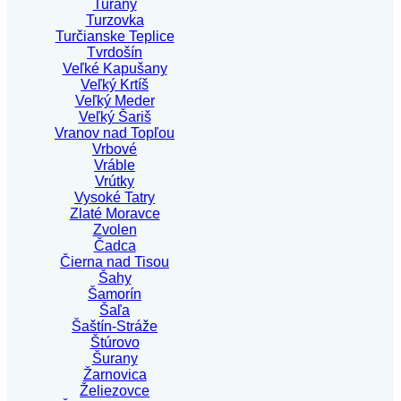
Turany
Turzovka
Turčianske Teplice
Tvrdošín
Veľké Kapušany
Veľký Krtíš
Veľký Meder
Veľký Šariš
Vranov nad Topľou
Vrbové
Vráble
Vrútky
Vysoké Tatry
Zlaté Moravce
Zvolen
Čadca
Čierna nad Tisou
Šahy
Šamorín
Šaľa
Šaštín-Stráže
Štúrovo
Šurany
Žarnovica
Želiezovce