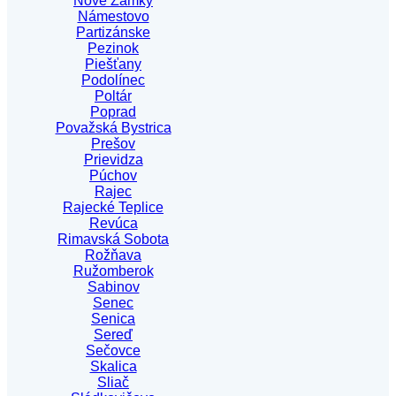
Nové Zámky
Námestovo
Partizánske
Pezinok
Piešťany
Podolínec
Poltár
Poprad
Považská Bystrica
Prešov
Prievidza
Púchov
Rajec
Rajecké Teplice
Revúca
Rimavská Sobota
Rožňava
Ružomberok
Sabinov
Senec
Senica
Sereď
Sečovce
Skalica
Sliač