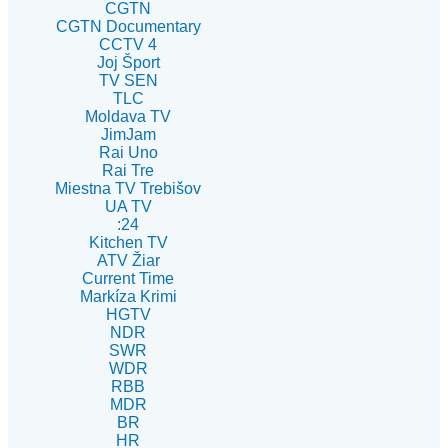
CGTN
CGTN Documentary
CCTV 4
Joj Šport
TV SEN
TLC
Moldava TV
JimJam
Rai Uno
Rai Tre
Miestna TV Trebišov
UA TV
:24
Kitchen TV
ATV Žiar
Current Time
Markíza Krimi
HGTV
NDR
SWR
WDR
RBB
MDR
BR
HR