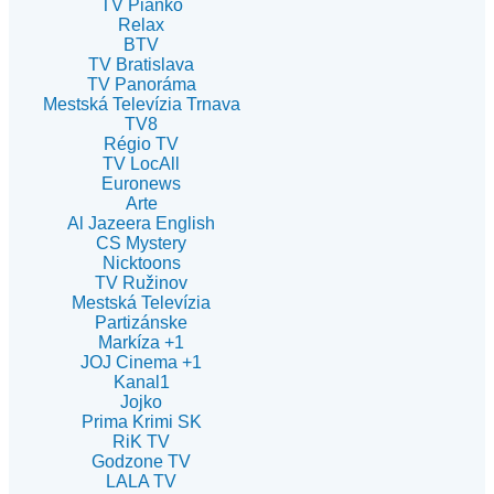
TV Piánko
Relax
BTV
TV Bratislava
TV Panoráma
Mestská Televízia Trnava
TV8
Régio TV
TV LocAll
Euronews
Arte
Al Jazeera English
CS Mystery
Nicktoons
TV Ružinov
Mestská Televízia
Partizánske
Markíza +1
JOJ Cinema +1
Kanal1
Jojko
Prima Krimi SK
RiK TV
Godzone TV
LALA TV