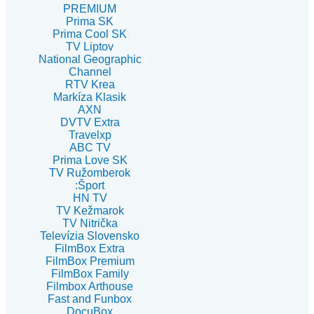
PREMIUM
Prima SK
Prima Cool SK
TV Liptov
National Geographic
Channel
RTV Krea
Markíza Klasik
AXN
DVTV Extra
Travelxp
ABC TV
Prima Love SK
TV Ružomberok
:Šport
HN TV
TV Kežmarok
TV Nitrička
Televízia Slovensko
FilmBox Extra
FilmBox Premium
FilmBox Family
Filmbox Arthouse
Fast and Funbox
DocuBox