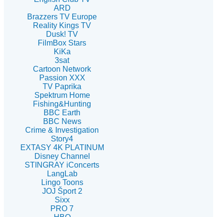
ARD
Brazzers TV Europe
Reality Kings TV
Dusk! TV
FilmBox Stars
KiKa
3sat
Cartoon Network
Passion XXX
TV Paprika
Spektrum Home
Fishing&Hunting
BBC Earth
BBC News
Crime & Investigation
Story4
EXTASY 4K PLATINUM
Disney Channel
STINGRAY iConcerts
LangLab
Lingo Toons
JOJ Šport 2
Sixx
PRO 7