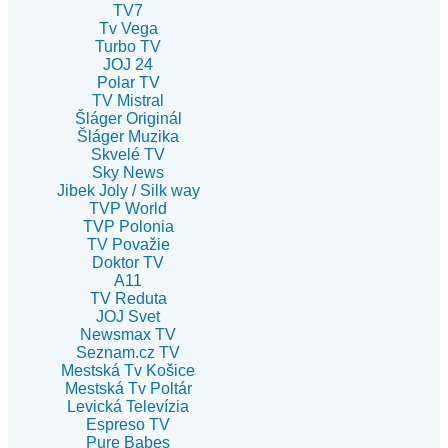
TV7
Tv Vega
Turbo TV
JOJ 24
Polar TV
TV Mistral
Šláger Originál
Šláger Muzika
Skvelé TV
Sky News
Jibek Joly / Silk way
TVP World
TVP Polonia
TV Považie
Doktor TV
A11
TV Reduta
JOJ Svet
Newsmax TV
Seznam.cz TV
Mestská Tv Košice
Mestská Tv Poltár
Levická Televízia
Espreso TV
Pure Babes