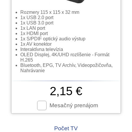
Rozmery 115 x 115 x 32 mm
1x USB 2.0 port
1x USB 3.0 port
1x LAN port
1x HDMI port
1x S/PDIF optický audio výstup
1x AV konektor
Interaktívna televízia
OLED Displej, 4K/UHD rozlíšenie - Formát
H.265
Bluetooth, EPG, TV Archív, Videopožičovňa,
Nahrávanie
2,15 €
Mesačný prenájom
Počet TV