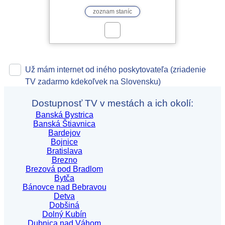
zoznam staníc
Už mám internet od iného poskytovateľa (zriadenie
TV zadarmo kdekoľvek na Slovensku)
Dostupnosť TV v mestách a ich okolí:
Banská Bystrica
Banská Štiavnica
Bardejov
Bojnice
Bratislava
Brezno
Brezová pod Bradlom
Bytča
Bánovce nad Bebravou
Detva
Dobšiná
Dolný Kubín
Dubnica nad Váhom