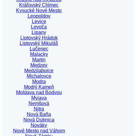
Kráľovský Chlmec
Kysucké Nové Mesto
Leopoldov
Levice
Levoča
Lipany
Liptovský Hrádok
Liptovský Mikuláš
Lučenec
Malacky
Martin
Medzev
Medzilaborce
Michalovce
Modra
Modrý Kameň
Moldava nad Bodvou
Myjava
Nemšová
Nitra
Nová Baňa
Nová Dubnica
Nováky
Nové Mesto nad Váhom