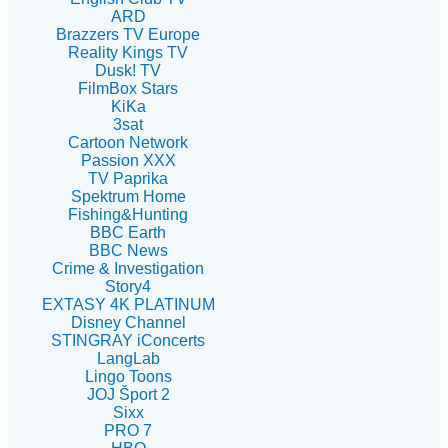
ARD
Brazzers TV Europe
Reality Kings TV
Dusk! TV
FilmBox Stars
KiKa
3sat
Cartoon Network
Passion XXX
TV Paprika
Spektrum Home
Fishing&Hunting
BBC Earth
BBC News
Crime & Investigation
Story4
EXTASY 4K PLATINUM
Disney Channel
STINGRAY iConcerts
LangLab
Lingo Toons
JOJ Šport 2
Sixx
PRO 7