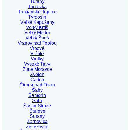
Turany
Turzovka
Turčianske Teplice
Tvrdošín
Veľké Kapušany
Veľký Krtíš
Veľký Meder
Veľký Šariš
Vranov nad Topľou
Vrbové
Vráble
Vrútky
Vysoké Tatry
Zlaté Moravce
Zvolen
Čadca
Čierna nad Tisou
Šahy
Šamorín
Šaľa
Šaštín-Stráže
Štúrovo
Šurany
Žarnovica
Želiezovce