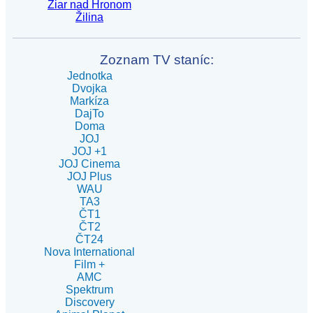
Žiar nad Hronom
Žilina
Zoznam TV staníc:
Jednotka
Dvojka
Markíza
DajTo
Doma
JOJ
JOJ +1
JOJ Cinema
JOJ Plus
WAU
TA3
ČT1
ČT2
ČT24
Nova International
Film +
AMC
Spektrum
Discovery