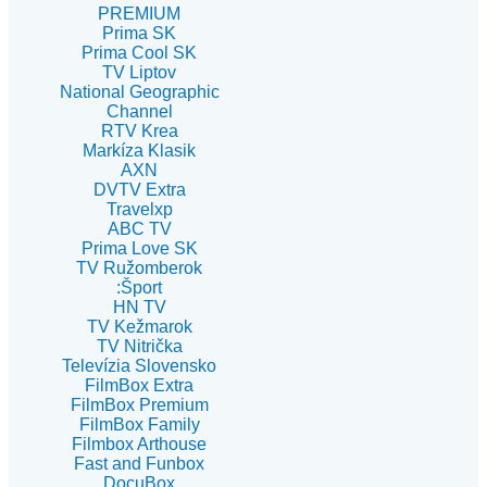
PREMIUM
Prima SK
Prima Cool SK
TV Liptov
National Geographic
Channel
RTV Krea
Markíza Klasik
AXN
DVTV Extra
Travelxp
ABC TV
Prima Love SK
TV Ružomberok
:Šport
HN TV
TV Kežmarok
TV Nitrička
Televízia Slovensko
FilmBox Extra
FilmBox Premium
FilmBox Family
Filmbox Arthouse
Fast and Funbox
DocuBox