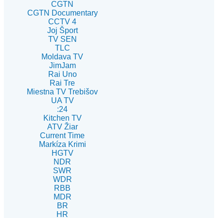
CGTN
CGTN Documentary
CCTV 4
Joj Šport
TV SEN
TLC
Moldava TV
JimJam
Rai Uno
Rai Tre
Miestna TV Trebišov
UA TV
:24
Kitchen TV
ATV Žiar
Current Time
Markíza Krimi
HGTV
NDR
SWR
WDR
RBB
MDR
BR
HR