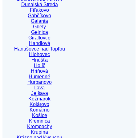
Dunajská Streda
Fiľakovo
Gabčíkovo
Galanta
Gbely
Gelnica
Giraltovce
Handlová
Hanušovce nad Topľou
Hlohovec
Hnúšťa
Holíč
Hriňová
Humenné
Hurbanovo
Ilava
Jelšava
Kežmarok
Kolárovo
Komárno
Košice
Kremnica
Krompachy
Krupina
Krásno nad Kysucou