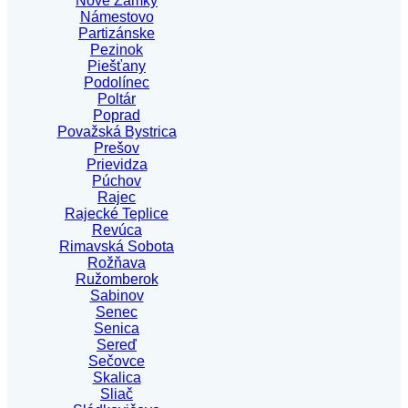
Nové Zámky
Námestovo
Partizánske
Pezinok
Piešťany
Podolínec
Poltár
Poprad
Považská Bystrica
Prešov
Prievidza
Púchov
Rajec
Rajecké Teplice
Revúca
Rimavská Sobota
Rožňava
Ružomberok
Sabinov
Senec
Senica
Sereď
Sečovce
Skalica
Sliač