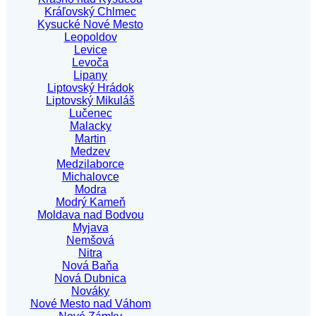
Kráľovský Chlmec
Kysucké Nové Mesto
Leopoldov
Levice
Levoča
Lipany
Liptovský Hrádok
Liptovský Mikuláš
Lučenec
Malacky
Martin
Medzev
Medzilaborce
Michalovce
Modra
Modrý Kameň
Moldava nad Bodvou
Myjava
Nemšová
Nitra
Nová Baňa
Nová Dubnica
Nováky
Nové Mesto nad Váhom