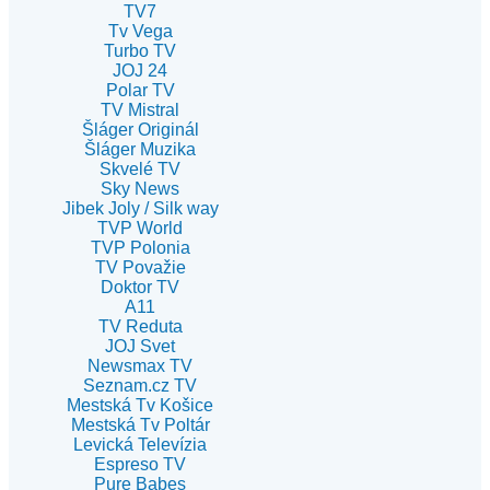
TV7
Tv Vega
Turbo TV
JOJ 24
Polar TV
TV Mistral
Šláger Originál
Šláger Muzika
Skvelé TV
Sky News
Jibek Joly / Silk way
TVP World
TVP Polonia
TV Považie
Doktor TV
A11
TV Reduta
JOJ Svet
Newsmax TV
Seznam.cz TV
Mestská Tv Košice
Mestská Tv Poltár
Levická Televízia
Espreso TV
Pure Babes