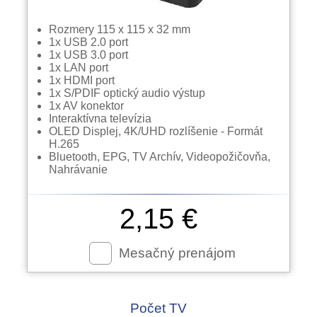
Rozmery 115 x 115 x 32 mm
1x USB 2.0 port
1x USB 3.0 port
1x LAN port
1x HDMI port
1x S/PDIF optický audio výstup
1x AV konektor
Interaktívna televízia
OLED Displej, 4K/UHD rozlíšenie - Formát
H.265
Bluetooth, EPG, TV Archív, Videopožičovňa,
Nahrávanie
2,15 €
Mesačný prenájom
Počet TV