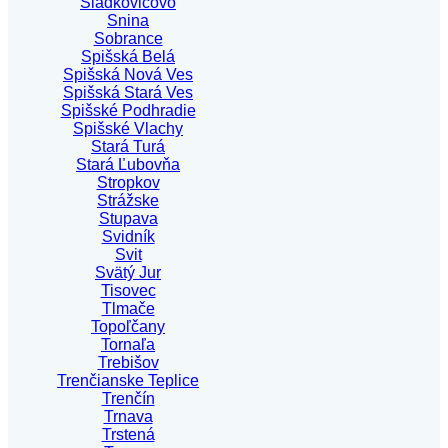
Sládkovičovo
Snina
Sobrance
Spišská Belá
Spišská Nová Ves
Spišská Stará Ves
Spišské Podhradie
Spišské Vlachy
Stará Turá
Stará Ľubovňa
Stropkov
Strážske
Stupava
Svidník
Svit
Svätý Jur
Tisovec
Tlmače
Topoľčany
Tornaľa
Trebišov
Trenčianske Teplice
Trenčín
Trnava
Trstená