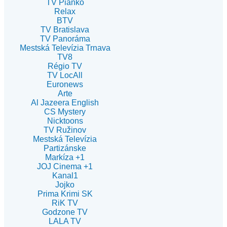
TV Piánko
Relax
BTV
TV Bratislava
TV Panoráma
Mestská Televízia Trnava
TV8
Régio TV
TV LocAll
Euronews
Arte
Al Jazeera English
CS Mystery
Nicktoons
TV Ružinov
Mestská Televízia
Partizánske
Markíza +1
JOJ Cinema +1
Kanal1
Jojko
Prima Krimi SK
RiK TV
Godzone TV
LALA TV