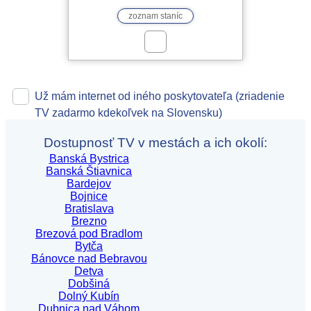
zoznam staníc
Už mám internet od iného poskytovateľa (zriadenie
TV zadarmo kdekoľvek na Slovensku)
Dostupnosť TV v mestách a ich okolí:
Banská Bystrica
Banská Štiavnica
Bardejov
Bojnice
Bratislava
Brezno
Brezová pod Bradlom
Bytča
Bánovce nad Bebravou
Detva
Dobšiná
Dolný Kubín
Dubnica nad Váhom