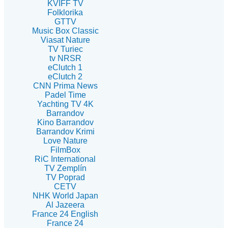
KVIFF TV
Folklorika
GTTV
Music Box Classic
Viasat Nature
TV Turiec
tv NRSR
eClutch 1
eClutch 2
CNN Prima News
Padel Time
Yachting TV 4K
Barrandov
Kino Barrandov
Barrandov Krimi
Love Nature
FilmBox
RiC International
TV Zemplín
TV Poprad
CETV
NHK World Japan
Al Jazeera
France 24 English
France 24