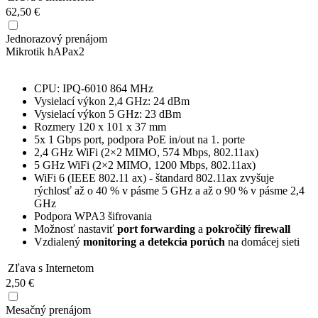
62,50 €
Jednorazový prenájom
Mikrotik
hAPax2
CPU: IPQ-6010 864 MHz
Vysielací výkon 2,4 GHz: 24 dBm
Vysielací výkon 5 GHz: 23 dBm
Rozmery 120 x 101 x 37 mm
5x 1 Gbps port, podpora PoE in/out na 1. porte
2,4 GHz WiFi (2×2 MIMO, 574 Mbps, 802.11ax)
5 GHz WiFi (2×2 MIMO, 1200 Mbps, 802.11ax)
WiFi 6 (IEEE 802.11 ax) - štandard 802.11ax zvyšuje
rýchlosť až o 40 % v pásme 5 GHz a až o 90 % v pásme 2,4
GHz
Podpora WPA3 šifrovania
Možnosť nastaviť
port forwarding
a
pokročilý firewall
Vzdialený
monitoring a detekcia porúch
na domácej sieti
Zľava s Internetom
2,50 €
Mesačný prenájom