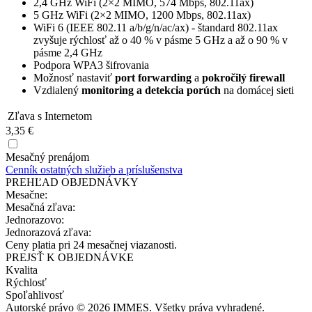
2,4 GHz WiFi (2×2 MIMO, 574 Mbps, 802.11ax)
5 GHz WiFi (2×2 MIMO, 1200 Mbps, 802.11ax)
WiFi 6 (IEEE 802.11 a/b/g/n/ac/ax) - štandard 802.11ax
zvyšuje rýchlosť až o 40 % v pásme 5 GHz a až o 90 % v
pásme 2,4 GHz
Podpora WPA3 šifrovania
Možnosť nastaviť
port forwarding
a
pokročilý firewall
Vzdialený
monitoring a detekcia porúch
na domácej sieti
Zľava s Internetom
3,35 €
Mesačný prenájom
Cenník ostatných služieb a príslušenstva
PREHĽAD OBJEDNÁVKY
Mesačne:
Mesačná zľava:
Jednorazovo:
Jednorazová zľava:
Ceny platia pri 24 mesačnej viazanosti.
PREJSŤ K OBJEDNÁVKE
Kvalita
Rýchlosť
Spoľahlivosť
Autorské právo © 2026 IMMES. Všetky práva vyhradené.