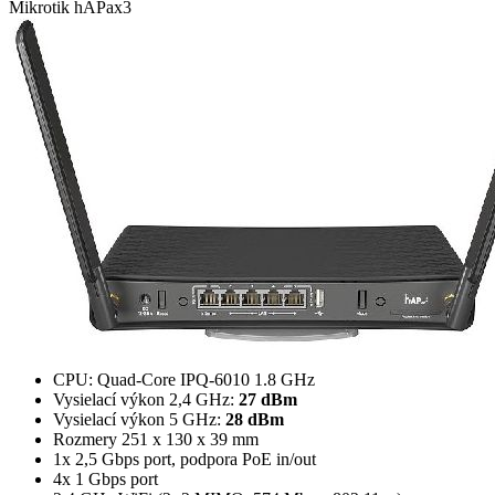
Mikrotik
hAPax3
CPU: Quad-Core IPQ-6010 1.8 GHz
Vysielací výkon 2,4 GHz:
27 dBm
Vysielací výkon 5 GHz:
28 dBm
Rozmery 251 x 130 x 39 mm
1x 2,5 Gbps port, podpora PoE in/out
4x 1 Gbps port