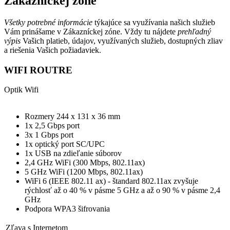
Zákazníckej zóne
Všetky potrebné informácie
týkajúce sa využívania našich služieb
Vám prinášame v Zákazníckej zóne. Vždy tu nájdete
prehľadný
výpis
Vašich platieb, údajov, využívaných služieb, dostupných zliav
a riešenia Vašich požiadaviek.
WIFI ROUTRE
Optik
Wifi
Rozmery 244 x 131 x 36 mm
1x 2,5 Gbps port
3x 1 Gbps port
1x optický port SC/UPC
1x USB na zdieľanie súborov
2,4 GHz WiFi (300 Mbps, 802.11ax)
5 GHz WiFi (1200 Mbps, 802.11ax)
WiFi 6 (IEEE 802.11 ax) - štandard 802.11ax zvyšuje
rýchlosť až o 40 % v pásme 5 GHz a až o 90 % v pásme 2,4
GHz
Podpora WPA3 šifrovania
Zľava s Internetom