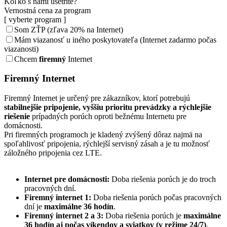
Koľko s nami ušetríte?
Vernostná cena za program
[ vyberte program ]
Som ZŤP (zľava 20% na Internet)
Mám viazanosť u iného poskytovateľa (Internet zadarmo počas
viazanosti)
Chcem
firemný
Internet
Firemný
Internet
Firemný Internet je určený pre zákazníkov, ktorí potrebujú
stabilnejšie pripojenie, vyššiu prioritu prevádzky a rýchlejšie
riešenie
prípadných porúch oproti bežnému Internetu pre
domácnosti.
Pri firemných programoch je kladený zvýšený dôraz najmä na
spoľahlivosť pripojenia, rýchlejší servisný zásah a je tu možnosť
záložného pripojenia cez LTE.
Internet pre domácnosti:
Doba riešenia porúch je do troch
pracovných dní.
Firemný internet 1:
Doba riešenia porúch počas pracovných
dní je
maximálne 36 hodín
.
Firemný internet 2 a 3:
Doba riešenia porúch je
maximálne
36 hodín aj počas víkendov a sviatkov (v režime 24/7)
.