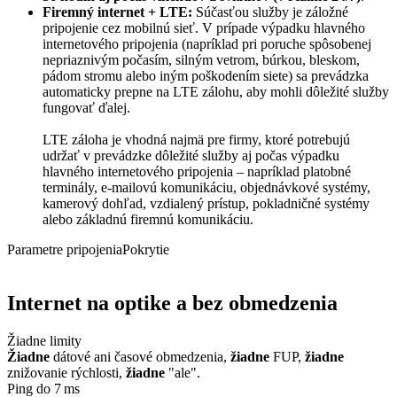
Firemný internet + LTE:
Súčasťou služby je záložné
pripojenie cez mobilnú sieť. V prípade výpadku hlavného
internetového pripojenia (napríklad pri poruche spôsobenej
nepriaznivým počasím, silným vetrom, búrkou, bleskom,
pádom stromu alebo iným poškodením siete) sa prevádzka
automaticky prepne na LTE zálohu, aby mohli dôležité služby
fungovať ďalej.
LTE záloha je vhodná najmä pre firmy, ktoré potrebujú
udržať v prevádzke dôležité služby aj počas výpadku
hlavného internetového pripojenia – napríklad platobné
terminály, e-mailovú komunikáciu, objednávkové systémy,
kamerový dohľad, vzdialený prístup, pokladničné systémy
alebo základnú firemnú komunikáciu.
Parametre pripojenia
Pokrytie
Internet na optike a bez obmedzenia
Žiadne limity
Žiadne
dátové ani časové obmedzenia,
žiadne
FUP,
žiadne
znižovanie rýchlosti,
žiadne
"ale".
Ping do 7 ms