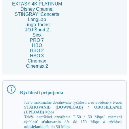
EXTASY 4K PLATINUM
Disney Channel
STINGRAY iConcerts
LangLab
Lingo Toons
JOJ Šport 2
Sixx
PRO 7
HBO
HBO 2
HBO 3
Cinemax
Cinemax 2
Rýchlosti pripojenia
Ide o maximálne dosahované rýchlosti a sú uvedené v tvare:
SŤAHOVANIE (DOWNLOAD) / ODOSIELANIE
(UPLOAD)
Mbps
Takže napríklad označenie "150 / 50 Mbps" znamená
rýchlosť
sťahovania
dát do 150 Mbps a rýchlosť
odosielania
dát do 50 Mbps.