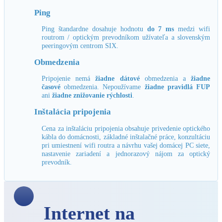
Ping
Ping štandardne dosahuje hodnotu
do 7 ms
medzi wifi
routrom / optickým prevodníkom užívateľa a slovenským
peeringovým centrom SIX.
Obmedzenia
Pripojenie nemá
žiadne dátové
obmedzenia a
žiadne
časové
obmedzenia. Nepoužívame
žiadne pravidlá FUP
ani
žiadne znižovanie rýchlosti
.
Inštalácia pripojenia
Cena za inštaláciu pripojenia obsahuje privedenie optického
kábla do domácnosti, základné inštalačné práce, konzultáciu
pri umiestnení wifi routra a návrhu vašej domácej PC siete,
nastavenie zariadení a jednorazový nájom za optický
prevodník.
Internet na