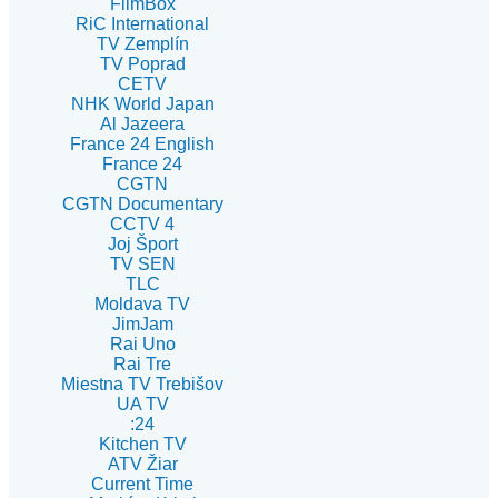
FilmBox
RiC International
TV Zemplín
TV Poprad
CETV
NHK World Japan
Al Jazeera
France 24 English
France 24
CGTN
CGTN Documentary
CCTV 4
Joj Šport
TV SEN
TLC
Moldava TV
JimJam
Rai Uno
Rai Tre
Miestna TV Trebišov
UA TV
:24
Kitchen TV
ATV Žiar
Current Time