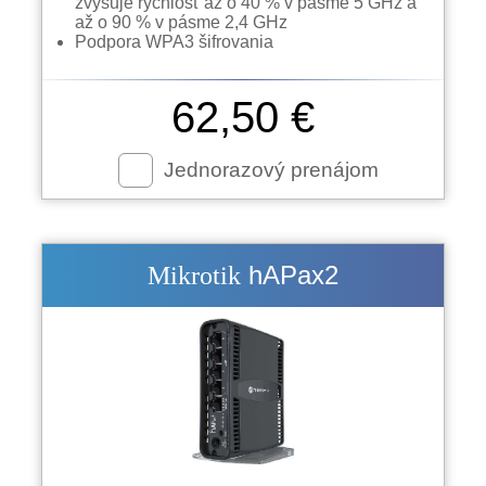
zvyšuje rýchlosť až o 40 % v pásme 5 GHz a
až o 90 % v pásme 2,4 GHz
Podpora WPA3 šifrovania
62,50 €
Jednorazový prenájom
hAPax2
Mikrotik