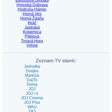
Bartošova Lehôtka
Hronská Dúbrava
Hodruša-Hámre
Horná Ves
Horná Ždaňa
Ihráč
Jastrabá
Kopernica
Pitelová
Trnavá Hora
Vyhne
Zoznam TV staníc:
Jednotka
Dvojka
Markíza
DajTo
Doma
JOJ
JOJ +1
JOJ Cinema
JOJ Plus
WAU
TA3