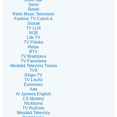
Senzi
Rebel
Retro Music Television
Fashion TV Czech &
Slovak
TV LUX
NOE
Life TV
TV Piánko
Relax
BTV
TV Bratislava
TV Panoráma
Mestská Televízia Trnava
TV8
Régio TV
TV LocAll
Euronews
Arte
Al Jazeera English
CS Mystery
Nicktoons
TV Ružinov
Mestská Televízia