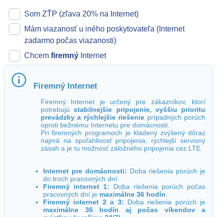
Som ZŤP (zľava 20% na Internet)
Mám viazanosť u iného poskytovateľa (Internet
zadarmo počas viazanosti)
Chcem
firemný
Internet
Firemný
Internet
Firemný Internet je určený pre zákazníkov, ktorí
potrebujú
stabilnejšie pripojenie, vyššiu prioritu
prevádzky a rýchlejšie riešenie
prípadných porúch
oproti bežnému Internetu pre domácnosti.
Pri firemných programoch je kladený zvýšený dôraz
najmä na spoľahlivosť pripojenia, rýchlejší servisný
zásah a je tu možnosť záložného pripojenia cez LTE.
Internet pre domácnosti:
Doba riešenia porúch je
do troch pracovných dní.
Firemný internet 1:
Doba riešenia porúch počas
pracovných dní je
maximálne 36 hodín
.
Firemný internet 2 a 3:
Doba riešenia porúch je
maximálne 36 hodín aj počas víkendov a