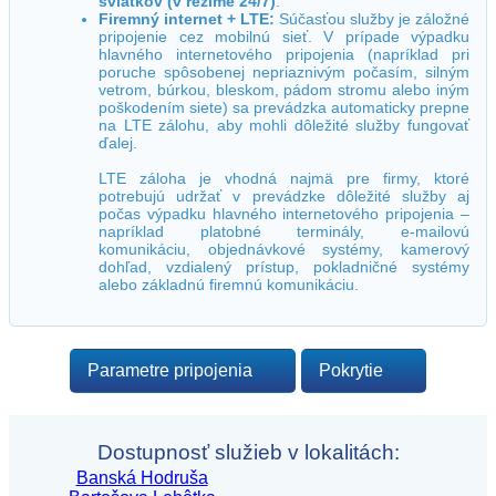
sviatkov (v režime 24/7)
.
Firemný internet + LTE:
Súčasťou služby je záložné
pripojenie cez mobilnú sieť. V prípade výpadku
hlavného internetového pripojenia (napríklad pri
poruche spôsobenej nepriaznivým počasím, silným
vetrom, búrkou, bleskom, pádom stromu alebo iným
poškodením siete) sa prevádzka automaticky prepne
na LTE zálohu, aby mohli dôležité služby fungovať
ďalej.
LTE záloha je vhodná najmä pre firmy, ktoré
potrebujú udržať v prevádzke dôležité služby aj
počas výpadku hlavného internetového pripojenia –
napríklad platobné terminály, e-mailovú
komunikáciu, objednávkové systémy, kamerový
dohľad, vzdialený prístup, pokladničné systémy
alebo základnú firemnú komunikáciu.
Parametre pripojenia
Pokrytie
Dostupnosť služieb v lokalitách:
Banská Hodruša