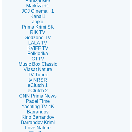
Partizánske
Markíza +1
JOJ Cinema +1
Kanal1
Jojko
Prima Krimi SK
RiK TV
Godzone TV
LALA TV
KVIFF TV
Folklorika
GTTV
Music Box Classic
Viasat Nature
TV Turiec
tv NRSR
eClutch 1
eClutch 2
CNN Prima News
Padel Time
Yachting TV 4K
Barrandov
Kino Barrandov
Barrandov Krimi
Love Nature