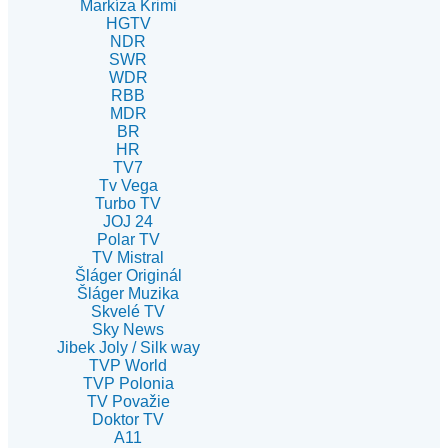
Markíza Krimi
HGTV
NDR
SWR
WDR
RBB
MDR
BR
HR
TV7
Tv Vega
Turbo TV
JOJ 24
Polar TV
TV Mistral
Šláger Originál
Šláger Muzika
Skvelé TV
Sky News
Jibek Joly / Silk way
TVP World
TVP Polonia
TV Považie
Doktor TV
A11