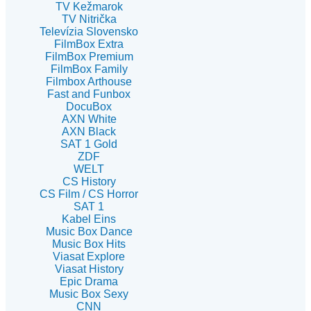
TV Kežmarok
TV Nitrička
Televízia Slovensko
FilmBox Extra
FilmBox Premium
FilmBox Family
Filmbox Arthouse
Fast and Funbox
DocuBox
AXN White
AXN Black
SAT 1 Gold
ZDF
WELT
CS History
CS Film / CS Horror
SAT 1
Kabel Eins
Music Box Dance
Music Box Hits
Viasat Explore
Viasat History
Epic Drama
Music Box Sexy
CNN