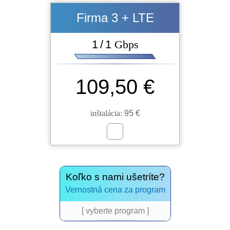
Firma 3 + LTE
1 / 1
Gbps
109,50 €
inštalácia:
95 €
Koľko s nami ušetríte?
Vernostná cena za program
[ vyberte program ]