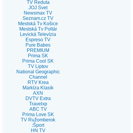
TV Reduta
JOJ Svet
Newsmax TV
Seznam.cz TV
Mestská Tv Košice
Mestská Tv Poltár
Levická Televízia
Espreso TV
Pure Babes
PREMIUM
Prima SK
Prima Cool SK
TV Liptov
National Geographic
Channel
RTV Krea
Markíza Klasik
AXN
DVTV Extra
Travelxp
ABC TV
Prima Love SK
TV Ružomberok
:Šport
HN TV