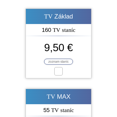
Základ
TV
160
TV staníc
9,50 €
zoznam staníc
MAX
TV
55
TV staníc